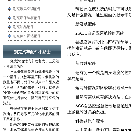
驾驶员在该系统的辅助下可以
别克暖风空调配件
又是什么情况，通过画面的提示来
别克后保险杠配件
新君威配件
别克油品配件
2.ACC自适应巡航控制系统
别克倒车雷达配件
都说高速行驶比市区行驶简单
扰的难题就是与前车的距离保持，
别克汽车配件小贴士
出反应。
劣质汽油对汽车危害大，三元催
新君越配件
化器成重灾区
三元催化器是发动机排气管上的
还有另一个就是自身速度的控
一个部件，按照车型不同，催化器的
容易超速。
数量也不同，对于V8或V12车型来说
会更多，但功能都是一样的，就是通
这两种情况都比较容易造成一
过催化器内部的贵金属对尾气中的有
当然有需求就有解决方法，在
害气体进行转化，降低尾气对空气的
污染。
ACC自适应巡航控制是指通
有很多车主在不经意间加了劣质
上减轻驾驶员的负担。
汽油，从而导致三元催化器损坏的例
子数不胜数。
科鲁兹汽车配件
如果汽油中含有过多的铅和硫化
物，那么在燃烧后便会排出大量的胶
在上图中，我们可以看到AC