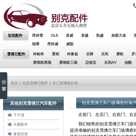
别克配件
昂科雷
GL8
君威
君越
凯越
林荫大道
陆尊
昂科威
威朗
雪佛兰配件
科帕奇
景程
科鲁兹
乐骋
乐风
赛欧
罗
爱唯欧两厢
爱唯欧三厢
迈锐宝
乐风RV
创酷
首页
别克雪佛兰附件
车门玻璃密封条
别克雪佛兰车门玻璃密封条
其他别克雪佛兰汽车配件
左前门、左后门、右前门、右
千斤顶
我们销售的别克雪佛兰车门玻
天窗配件
提供准确的别克雪佛兰车门玻璃密
备胎支架