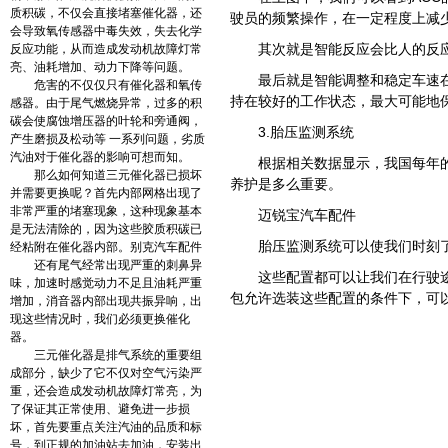
质积碳，不仅会直接堵塞催化器，还
驶员的频繁操作，在一定程度上减
会导致氧传感器中毒失效，失去化学
其次就是智能反应会比人的反
反应功能，从而造成发动机故障灯常
亮、油耗增加、动力下降等问题。
最后就是智能调整和稳定车速
危害的不仅仅只有催化器和氧传
持在较好的工作状态，最大可能地
感器。由于尾气燃烧异常，过多的积
碳会使腐蚀增压器的叶轮和旁通阀，
3.胎压监测系统
产生磨损及松动等 一系列问题，劣质
汽油对于催化器的影响可想而知。
根据相关数据显示，我国每年
那么如何知道三元催化器已损坏
养护是多么重要。
并需要更换呢？首先内部网格出现了
非常严重的堵塞现象，这种现象基本
迈锐宝汽车配件
是无法清除的，因为这些胶质积碳已
胎压监测系统可以使我们时刻
经粘附在催化器内部。别克汽车配件
还有尾气经常出现严重的刺鼻异
这些配置都可以让我们在行驶
味，加速时感觉动力不足且油耗严重
包允许选装这些配置的条件下，可
增加，消音器内部出现共振异响，出
现这些情况时，我们必须更换催化
器。
三元催化器是排气系统的重要组
成部分，缺少了它不仅对空气污染严
重，还会造成发动机故障灯常亮，为
了保证其正常使用、避免进一步损
坏，首先要重点关注汽油的品质和标
号，到正规的加油站去加油，安装出