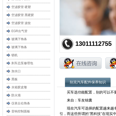
空滤胶管 硬塑
空滤胶管 黑硬胶
空滤胶管 波纹
EGR出气管
玻璃下饰条
13011112755
玻璃下饰条
锁机
刹车总泵修理包
加水口
黑板
别克汽车配件保养知识
水箱胶皮墩
买车选功能配置，别的可以不
防火墙
来自：车友锦囊
仪表台右饰条
现在汽车可选择的配置越来越
音响控制面板
引，而这些所谓的“黑科技”在现实