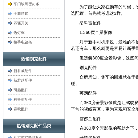
车门玻璃密封条
为了能让大家在购车的时候，
选配置，首先就考虑这3样。
手套箱锁
昂科雷配件
四驱开关
1.360度全景影像
边灯框
对于新手司机来说，最难的不
拉手电镀条
若还有车，那么就更是容易让新手
但选装360度全景影像，这些
热销别克配件
别克配件
新君威配件
众所周知，倒车的困难就在于
新君越配件
碰。
凯越配件
英朗配件
科鲁兹配件
而360度全景影像就是让驾驶
平常的视线盲区，更为直观和安全
赛欧配件
雪佛兰配件
热销别克配件品类
在360度全景影像的帮助之
开拓者配件
别克前保险杠配件