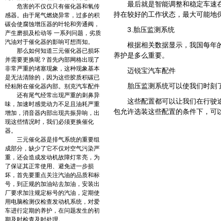
最后就是智能调整和稳定车速
危害的不仅仅只有催化器和氧传
持在较好的工作状态，最大可能地
感器。由于尾气燃烧异常，过多的积
碳会使腐蚀增压器的叶轮和旁通阀，
3.胎压监测系统
产生磨损及松动等 一系列问题，劣质
汽油对于催化器的影响可想而知。
根据相关数据显示，我国每年
那么如何知道三元催化器已损坏
养护是多么重要。
并需要更换呢？首先内部网格出现了
非常严重的堵塞现象，这种现象基本
迈锐宝汽车配件
是无法清除的，因为这些胶质积碳已
胎压监测系统可以使我们时刻
经粘附在催化器内部。别克汽车配件
还有尾气经常出现严重的刺鼻异
这些配置都可以让我们在行驶
味，加速时感觉动力不足且油耗严重
包允许选装这些配置的条件下，可
增加，消音器内部出现共振异响，出
现这些情况时，我们必须更换催化
器。
三元催化器是排气系统的重要组
成部分，缺少了它不仅对空气污染严
重，还会造成发动机故障灯常亮，为
了保证其正常使用、避免进一步损
坏，首先要重点关注汽油的品质和标
号，到正规的加油站去加油，安装出
厂要求加注规定标号的汽油，定期使
用电脑检测仪检查发动机系统，对爱
车进行定期的养护，在问题发生的初
期及时检查及时处理。