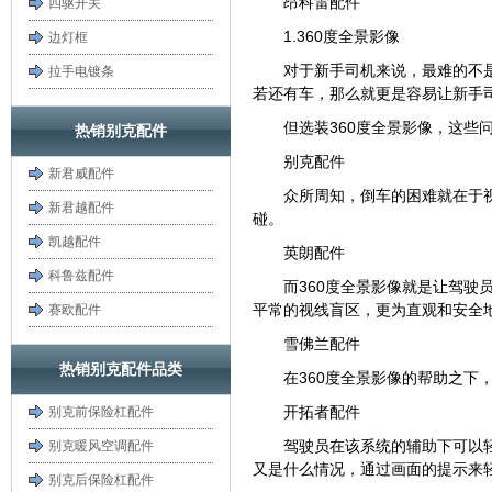
昂科雷配件
四驱开关
1.360度全景影像
边灯框
对于新手司机来说，最难的不
拉手电镀条
若还有车，那么就更是容易让新手
但选装360度全景影像，这些
热销别克配件
别克配件
新君威配件
众所周知，倒车的困难就在于
新君越配件
碰。
凯越配件
英朗配件
科鲁兹配件
而360度全景影像就是让驾驶
平常的视线盲区，更为直观和安全
赛欧配件
雪佛兰配件
热销别克配件品类
在360度全景影像的帮助之
开拓者配件
别克前保险杠配件
驾驶员在该系统的辅助下可以
别克暖风空调配件
又是什么情况，通过画面的提示来
别克后保险杠配件