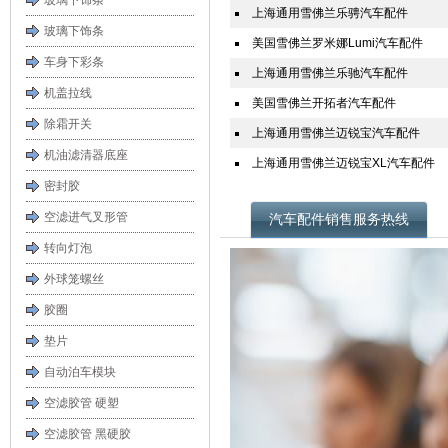
玻璃下饰条
上海通用雪佛兰乐骋汽车配件
玻璃下饰条
美国雪佛兰罗米娜Lumi汽车配件
车身下彩条
上海通用雪佛兰乐驰汽车配件
机盖拉线
美国雪佛兰开拓者汽车配件
除霜开关
上海通用雪佛兰迈锐宝汽车配件
机油滤清器底座
上海通用雪佛兰迈锐宝XL汽车配件
密封胶
空滤进气叉形管
汽车配件销售服务热线
转向灯泡
外球笼螺丝
胶圈
垫片
自动泊车模块
空滤胶管 硬塑
空滤胶管 黑硬胶