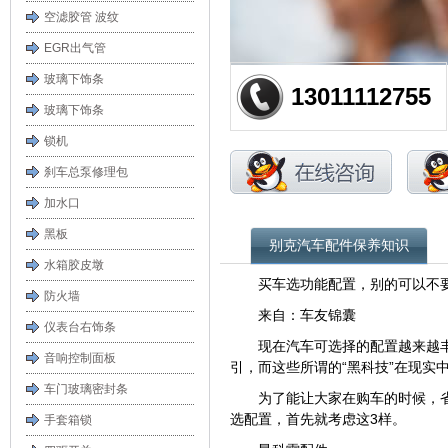
空滤胶管 波纹
EGR出气管
玻璃下饰条
13011112755
玻璃下饰条
锁机
刹车总泵修理包
加水口
黑板
别克汽车配件保养知识
水箱胶皮墩
买车选功能配置，别的可以不
防火墙
来自：车友锦囊
仪表台右饰条
现在汽车可选择的配置越来越
音响控制面板
引，而这些所谓的“黑科技”在现实
车门玻璃密封条
为了能让大家在购车的时候，
选配置，首先就考虑这3样。
手套箱锁