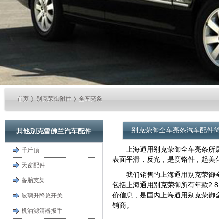
首页
别克荣御附件
全车亮条
别克荣御全车亮条汽车配件
其他别克雪佛兰汽车配件
上海通用别克荣御全车亮条所
千斤顶
表面平滑，反光，是度铬件，起美
天窗配件
我们销售的上海通用别克荣御
备胎支架
包括上海通用别克荣御所有年款2.8
价信息，是国内上海通用别克荣御
玻璃升降总开关
销商。
机油滤清器扳手