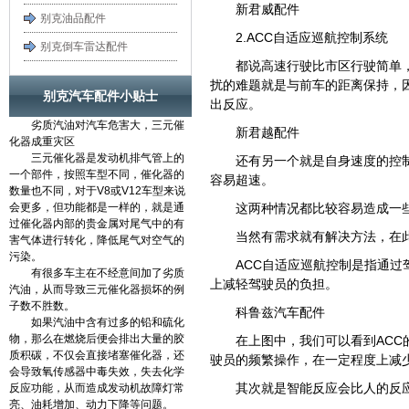
新君威配件
别克油品配件
2.ACC自适应巡航控制系统
别克倒车雷达配件
都说高速行驶比市区行驶简单
扰的难题就是与前车的距离保持，
别克汽车配件小贴士
出反应。
劣质汽油对汽车危害大，三元催
新君越配件
化器成重灾区
三元催化器是发动机排气管上的
还有另一个就是自身速度的控
一个部件，按照车型不同，催化器的
容易超速。
数量也不同，对于V8或V12车型来说
会更多，但功能都是一样的，就是通
这两种情况都比较容易造成一
过催化器内部的贵金属对尾气中的有
当然有需求就有解决方法，在
害气体进行转化，降低尾气对空气的
污染。
ACC自适应巡航控制是指通
有很多车主在不经意间加了劣质
上减轻驾驶员的负担。
汽油，从而导致三元催化器损坏的例
子数不胜数。
科鲁兹汽车配件
如果汽油中含有过多的铅和硫化
物，那么在燃烧后便会排出大量的胶
在上图中，我们可以看到AC
质积碳，不仅会直接堵塞催化器，还
驶员的频繁操作，在一定程度上减
会导致氧传感器中毒失效，失去化学
其次就是智能反应会比人的反
反应功能，从而造成发动机故障灯常
亮、油耗增加、动力下降等问题。