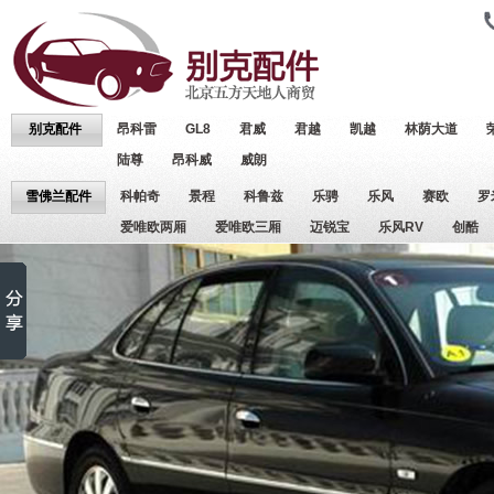
别克配件
昂科雷
GL8
君威
君越
凯越
林荫大道
陆尊
昂科威
威朗
雪佛兰配件
科帕奇
景程
科鲁兹
乐骋
乐风
赛欧
罗
爱唯欧两厢
爱唯欧三厢
迈锐宝
乐风RV
创酷