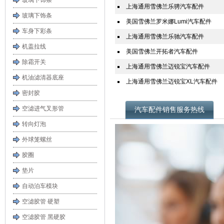
玻璃下饰条
上海通用雪佛兰乐骋汽车配件
玻璃下饰条
美国雪佛兰罗米娜Lumi汽车配件
车身下彩条
上海通用雪佛兰乐驰汽车配件
机盖拉线
美国雪佛兰开拓者汽车配件
除霜开关
上海通用雪佛兰迈锐宝汽车配件
机油滤清器底座
上海通用雪佛兰迈锐宝XL汽车配件
密封胶
空滤进气叉形管
汽车配件销售服务热线
转向灯泡
外球笼螺丝
胶圈
垫片
自动泊车模块
空滤胶管 硬塑
空滤胶管 黑硬胶