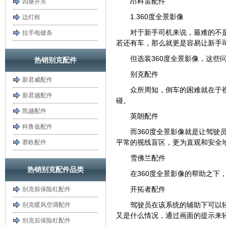
昂科雷配件
四驱开关
1.360度全景影像
边灯框
对于新手司机来说，最难的不
拉手电镀条
若还有车，那么就更是容易让新手
但选装360度全景影像，这些
热销别克配件
别克配件
新君威配件
众所周知，倒车的困难就在于
新君越配件
碰。
凯越配件
英朗配件
科鲁兹配件
而360度全景影像就是让驾驶
平常的视线盲区，更为直观和安全
赛欧配件
雪佛兰配件
热销别克配件品类
在360度全景影像的帮助之
开拓者配件
别克前保险杠配件
驾驶员在该系统的辅助下可以
别克暖风空调配件
又是什么情况，通过画面的提示来
别克后保险杠配件