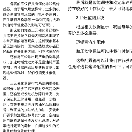
最后就是智能调整和稳定车速
危害的不仅仅只有催化器和氧传
持在较好的工作状态，最大可能地
感器。由于尾气燃烧异常，过多的积
碳会使腐蚀增压器的叶轮和旁通阀，
3.胎压监测系统
产生磨损及松动等 一系列问题，劣质
汽油对于催化器的影响可想而知。
根据相关数据显示，我国每年
那么如何知道三元催化器已损坏
养护是多么重要。
并需要更换呢？首先内部网格出现了
非常严重的堵塞现象，这种现象基本
迈锐宝汽车配件
是无法清除的，因为这些胶质积碳已
胎压监测系统可以使我们时刻
经粘附在催化器内部。别克汽车配件
还有尾气经常出现严重的刺鼻异
这些配置都可以让我们在行驶
味，加速时感觉动力不足且油耗严重
包允许选装这些配置的条件下，可
增加，消音器内部出现共振异响，出
现这些情况时，我们必须更换催化
器。
三元催化器是排气系统的重要组
成部分，缺少了它不仅对空气污染严
重，还会造成发动机故障灯常亮，为
了保证其正常使用、避免进一步损
坏，首先要重点关注汽油的品质和标
号，到正规的加油站去加油，安装出
厂要求加注规定标号的汽油，定期使
用电脑检测仪检查发动机系统，对爱
车进行定期的养护，在问题发生的初
期及时检查及时处理。