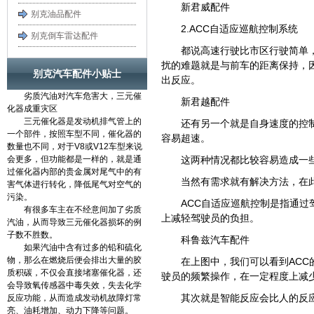
新君威配件
别克油品配件
2.ACC自适应巡航控制系统
别克倒车雷达配件
都说高速行驶比市区行驶简单
扰的难题就是与前车的距离保持，
别克汽车配件小贴士
出反应。
劣质汽油对汽车危害大，三元催
新君越配件
化器成重灾区
三元催化器是发动机排气管上的
还有另一个就是自身速度的控
一个部件，按照车型不同，催化器的
容易超速。
数量也不同，对于V8或V12车型来说
会更多，但功能都是一样的，就是通
这两种情况都比较容易造成一
过催化器内部的贵金属对尾气中的有
当然有需求就有解决方法，在
害气体进行转化，降低尾气对空气的
污染。
ACC自适应巡航控制是指通
有很多车主在不经意间加了劣质
上减轻驾驶员的负担。
汽油，从而导致三元催化器损坏的例
子数不胜数。
科鲁兹汽车配件
如果汽油中含有过多的铅和硫化
物，那么在燃烧后便会排出大量的胶
在上图中，我们可以看到AC
质积碳，不仅会直接堵塞催化器，还
驶员的频繁操作，在一定程度上减
会导致氧传感器中毒失效，失去化学
其次就是智能反应会比人的反
反应功能，从而造成发动机故障灯常
亮、油耗增加、动力下降等问题。