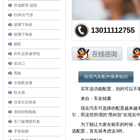
空滤胶管 波纹
EGR出气管
玻璃下饰条
13011112755
玻璃下饰条
锁机
刹车总泵修理包
加水口
黑板
别克汽车配件保养知识
水箱胶皮墩
买车选功能配置，别的可以不
防火墙
来自：车友锦囊
仪表台右饰条
现在汽车可选择的配置越来越
音响控制面板
引，而这些所谓的“黑科技”在现实
车门玻璃密封条
为了能让大家在购车的时候，
选配置，首先就考虑这3样。
手套箱锁