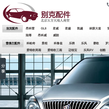
别克配件
昂科雷
GL8
君威
君越
凯越
林荫大道
陆尊
昂科威
威朗
雪佛兰配件
科帕奇
景程
科鲁兹
乐骋
乐风
赛欧
罗
爱唯欧两厢
爱唯欧三厢
迈锐宝
乐风RV
创酷