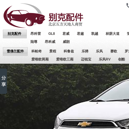
别克配件
昂科雷
GL8
君威
君越
凯越
林荫大道
陆尊
昂科威
威朗
雪佛兰配件
科帕奇
景程
科鲁兹
乐骋
乐风
赛欧
罗
爱唯欧两厢
爱唯欧三厢
迈锐宝
乐风RV
创酷