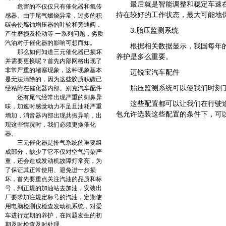
最后就是智能调整和稳定车速
危害的不仅仅只有催化器和氧传
持在较好的工作状态，最大可能地
感器。由于尾气燃烧异常，过多的积
碳会使腐蚀增压器的叶轮和旁通阀，
3.胎压监测系统
产生磨损及松动等 一系列问题，劣质
汽油对于催化器的影响可想而知。
根据相关数据显示，我国每年
那么如何知道三元催化器已损坏
养护是多么重要。
并需要更换呢？首先内部网格出现了
非常严重的堵塞现象，这种现象基本
迈锐宝汽车配件
是无法清除的，因为这些胶质积碳已
胎压监测系统可以使我们时刻
经粘附在催化器内部。别克汽车配件
还有尾气经常出现严重的刺鼻异
这些配置都可以让我们在行驶
味，加速时感觉动力不足且油耗严重
包允许选装这些配置的条件下，可
增加，消音器内部出现共振异响，出
现这些情况时，我们必须更换催化
器。
三元催化器是排气系统的重要组
成部分，缺少了它不仅对空气污染严
重，还会造成发动机故障灯常亮，为
了保证其正常使用、避免进一步损
坏，首先要重点关注汽油的品质和标
号，到正规的加油站去加油，安装出
厂要求加注规定标号的汽油，定期使
用电脑检测仪检查发动机系统，对爱
车进行定期的养护，在问题发生的初
期及时检查及时处理。