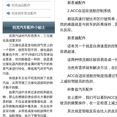
新君威配件
别克油品配件
2.ACC自适应巡航控制系统
别克倒车雷达配件
都说高速行驶比市区行驶简单
扰的难题就是与前车的距离保持，
别克汽车配件小贴士
出反应。
劣质汽油对汽车危害大，三元催
新君越配件
化器成重灾区
三元催化器是发动机排气管上的
还有另一个就是自身速度的控
一个部件，按照车型不同，催化器的
容易超速。
数量也不同，对于V8或V12车型来说
会更多，但功能都是一样的，就是通
这两种情况都比较容易造成一
过催化器内部的贵金属对尾气中的有
当然有需求就有解决方法，在
害气体进行转化，降低尾气对空气的
污染。
ACC自适应巡航控制是指通
有很多车主在不经意间加了劣质
上减轻驾驶员的负担。
汽油，从而导致三元催化器损坏的例
子数不胜数。
科鲁兹汽车配件
如果汽油中含有过多的铅和硫化
物，那么在燃烧后便会排出大量的胶
在上图中，我们可以看到AC
质积碳，不仅会直接堵塞催化器，还
驶员的频繁操作，在一定程度上减
会导致氧传感器中毒失效，失去化学
其次就是智能反应会比人的反
反应功能，从而造成发动机故障灯常
亮、油耗增加、动力下降等问题。