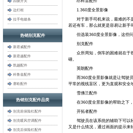
昂科雷配件
四驱开关
1.360度全景影像
边灯框
对于新手司机来说，最难的不
拉手电镀条
若还有车，那么就更是容易让新手
但选装360度全景影像，这些
热销别克配件
别克配件
新君威配件
众所周知，倒车的困难就在于
新君越配件
碰。
凯越配件
英朗配件
科鲁兹配件
而360度全景影像就是让驾驶
平常的视线盲区，更为直观和安全
赛欧配件
雪佛兰配件
热销别克配件品类
在360度全景影像的帮助之
开拓者配件
别克前保险杠配件
驾驶员在该系统的辅助下可以
别克暖风空调配件
又是什么情况，通过画面的提示来
别克后保险杠配件