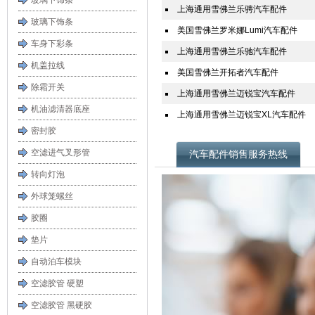
玻璃下饰条
上海通用雪佛兰乐骋汽车配件
玻璃下饰条
美国雪佛兰罗米娜Lumi汽车配件
车身下彩条
上海通用雪佛兰乐驰汽车配件
机盖拉线
美国雪佛兰开拓者汽车配件
除霜开关
上海通用雪佛兰迈锐宝汽车配件
机油滤清器底座
上海通用雪佛兰迈锐宝XL汽车配件
密封胶
空滤进气叉形管
汽车配件销售服务热线
转向灯泡
外球笼螺丝
胶圈
垫片
自动泊车模块
空滤胶管 硬塑
空滤胶管 黑硬胶