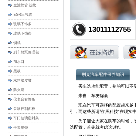
空滤胶管 波纹
EGR出气管
玻璃下饰条
13011112755
玻璃下饰条
锁机
刹车总泵修理包
加水口
黑板
别克汽车配件保养知识
水箱胶皮墩
买车选功能配置，别的可以不
防火墙
来自：车友锦囊
仪表台右饰条
现在汽车可选择的配置越来越
音响控制面板
引，而这些所谓的“黑科技”在现实
车门玻璃密封条
为了能让大家在购车的时候，
选配置，首先就考虑这3样。
手套箱锁