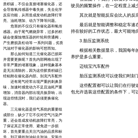
质积碳，不仅会直接堵塞催化器，还
驶员的频繁操作，在一定程度上减
会导致氧传感器中毒失效，失去化学
其次就是智能反应会比人的反
反应功能，从而造成发动机故障灯常
亮、油耗增加、动力下降等问题。
最后就是智能调整和稳定车速
危害的不仅仅只有催化器和氧传
持在较好的工作状态，最大可能地
感器。由于尾气燃烧异常，过多的积
碳会使腐蚀增压器的叶轮和旁通阀，
3.胎压监测系统
产生磨损及松动等 一系列问题，劣质
汽油对于催化器的影响可想而知。
根据相关数据显示，我国每年
那么如何知道三元催化器已损坏
养护是多么重要。
并需要更换呢？首先内部网格出现了
非常严重的堵塞现象，这种现象基本
迈锐宝汽车配件
是无法清除的，因为这些胶质积碳已
胎压监测系统可以使我们时刻
经粘附在催化器内部。别克汽车配件
还有尾气经常出现严重的刺鼻异
这些配置都可以让我们在行驶
味，加速时感觉动力不足且油耗严重
包允许选装这些配置的条件下，可
增加，消音器内部出现共振异响，出
现这些情况时，我们必须更换催化
器。
三元催化器是排气系统的重要组
成部分，缺少了它不仅对空气污染严
重，还会造成发动机故障灯常亮，为
了保证其正常使用、避免进一步损
坏，首先要重点关注汽油的品质和标
号，到正规的加油站去加油，安装出