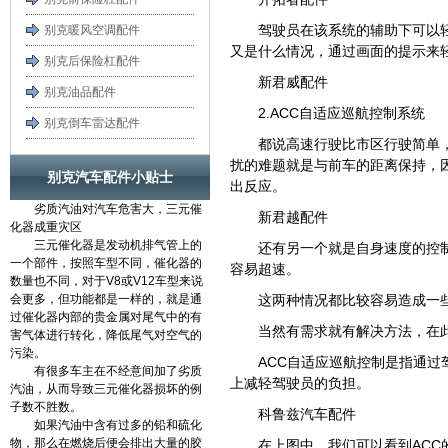
驾驶员在该系统的辅助下可以
别克暖风空调配件
又是什么情况，通过画面的提示来
别克后保险杠配件
新君威配件
别克油品配件
2.ACC自适应巡航控制系统
别克倒车雷达配件
都说高速行驶比市区行驶简单
扰的难题就是与前车的距离保持，
别克汽车配件小贴士
出反应。
劣质汽油对汽车危害大，三元催
新君越配件
化器成重灾区
三元催化器是发动机排气管上的
还有另一个就是自身速度的控
一个部件，按照车型不同，催化器的
容易超速。
数量也不同，对于V8或V12车型来说
会更多，但功能都是一样的，就是通
这两种情况都比较容易造成一
过催化器内部的贵金属对尾气中的有
当然有需求就有解决方法，在
害气体进行转化，降低尾气对空气的
污染。
ACC自适应巡航控制是指通
有很多车主在不经意间加了劣质
上减轻驾驶员的负担。
汽油，从而导致三元催化器损坏的例
子数不胜数。
科鲁兹汽车配件
如果汽油中含有过多的铅和硫化
物，那么在燃烧后便会排出大量的胶
在上图中，我们可以看到AC