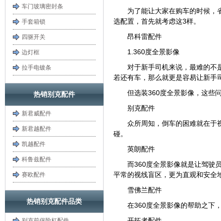
车门玻璃密封条
为了能让大家在购车的时候，
选配置，首先就考虑这3样。
手套箱锁
昂科雷配件
四驱开关
1.360度全景影像
边灯框
对于新手司机来说，最难的不
拉手电镀条
若还有车，那么就更是容易让新手
但选装360度全景影像，这些
热销别克配件
别克配件
新君威配件
众所周知，倒车的困难就在于
新君越配件
碰。
凯越配件
英朗配件
科鲁兹配件
而360度全景影像就是让驾驶
平常的视线盲区，更为直观和安全
赛欧配件
雪佛兰配件
热销别克配件品类
在360度全景影像的帮助之
开拓者配件
别克前保险杠配件