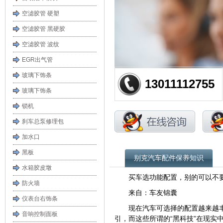
空滤胶管 硬塑
空滤胶管 黑硬胶
空滤胶管 波纹
EGR出气管
玻璃下饰条
13011112755
玻璃下饰条
锁机
刹车总泵修理包
加水口
黑板
别克汽车配件保养知识
水箱胶皮墩
买车选功能配置，别的可以不
防火墙
来自：车友锦囊
仪表台右饰条
现在汽车可选择的配置越来越
音响控制面板
引，而这些所谓的“黑科技”在现实