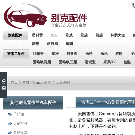
别克配件
昂科雷
GL8
君威
君越
凯越
林荫大道
陆尊
昂科威
威朗
雪佛兰配件
科帕奇
景程
科鲁兹
乐骋
乐风
赛欧
罗
爱唯欧两厢
爱唯欧三厢
迈锐宝
乐风RV
创酷
首页
雪佛兰Camaro附件
后备箱锁
雪佛兰Camaro后备箱锁汽车
其他别克雪佛兰汽车配件
美国雪佛兰Camaro后备箱
千斤顶
锁，后备箱封缄器，要用专用的钥
天窗配件
包括电机，下锁是个锁钩。
备胎支架