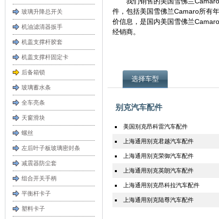
我们销售的美国雪佛兰Cama
件，包括美国雪佛兰Camaro所有
玻璃升降总开关
价信息，是国内美国雪佛兰Cama
机油滤清器扳手
经销商。
机盖支撑杆胶套
机盖支撑杆固定卡
后备箱锁
选择车型
玻璃蓄水条
全车亮条
别克汽车配件
天窗滑块
美国别克昂科雷汽车配件
螺丝
上海通用别克君越汽车配件
左后叶子板玻璃密封条
上海通用别克荣御汽车配件
减震器防尘套
上海通用别克英朗汽车配件
组合开关手柄
上海通用别克昂科拉汽车配件
平衡杆卡子
上海通用别克陆尊汽车配件
塑料卡子