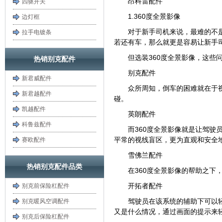
昂科雷配件
四驱开关
1.360度全景影像
边灯框
对于新手司机来说，最难的不
拉手电镀条
若还有车，那么就更是容易让新手
但选装360度全景影像，这些
热销别克配件
别克配件
新君威配件
众所周知，倒车的困难就在于
新君越配件
碰。
凯越配件
英朗配件
科鲁兹配件
而360度全景影像就是让驾驶
平常的视线盲区，更为直观和安全
赛欧配件
雪佛兰配件
热销别克配件品类
在360度全景影像的帮助之
开拓者配件
别克前保险杠配件
驾驶员在该系统的辅助下可以
别克暖风空调配件
又是什么情况，通过画面的提示来
别克后保险杠配件