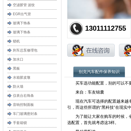
空滤胶管 波纹
EGR出气管
玻璃下饰条
13011112755
玻璃下饰条
锁机
刹车总泵修理包
加水口
黑板
别克汽车配件保养知识
水箱胶皮墩
买车选功能配置，别的可以不
防火墙
来自：车友锦囊
仪表台右饰条
现在汽车可选择的配置越来越
音响控制面板
引，而这些所谓的“黑科技”在现实
车门玻璃密封条
为了能让大家在购车的时候，
选配置，首先就考虑这3样。
手套箱锁