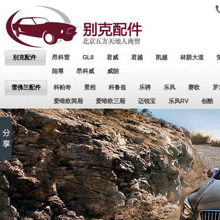
别克配件
昂科雷
GL8
君威
君越
凯越
林荫大道
陆尊
昂科威
威朗
雪佛兰配件
科帕奇
景程
科鲁兹
乐骋
乐风
赛欧
罗
爱唯欧两厢
爱唯欧三厢
迈锐宝
乐风RV
创酷