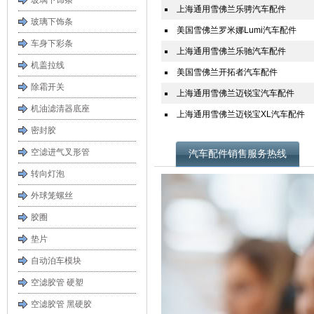
玻璃下饰条
上海通用雪佛兰乐骋汽车配件
玻璃下饰条
美国雪佛兰罗米娜Lumi汽车配件
车身下彩条
上海通用雪佛兰乐驰汽车配件
机盖拉线
美国雪佛兰开拓者汽车配件
除霜开关
上海通用雪佛兰迈锐宝汽车配件
机油滤清器底座
上海通用雪佛兰迈锐宝XL汽车配件
密封胶
空滤进气叉形管
汽车配件销售服务热线
转向灯泡
外球笼螺丝
胶圈
垫片
自动泊车模块
空滤胶管 硬塑
空滤胶管 黑硬胶