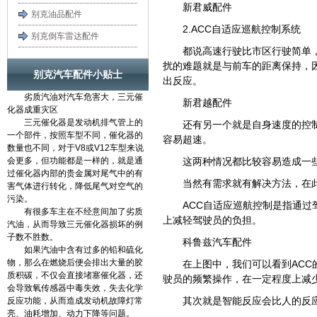
新君威配件
别克油品配件
2.ACC自适应巡航控制系统
别克倒车雷达配件
都说高速行驶比市区行驶简单
扰的难题就是与前车的距离保持，
别克汽车配件小贴士
出反应。
劣质汽油对汽车危害大，三元催
新君越配件
化器成重灾区
三元催化器是发动机排气管上的
还有另一个就是自身速度的控
一个部件，按照车型不同，催化器的
容易超速。
数量也不同，对于V8或V12车型来说
会更多，但功能都是一样的，就是通
这两种情况都比较容易造成一
过催化器内部的贵金属对尾气中的有
当然有需求就有解决方法，在
害气体进行转化，降低尾气对空气的
污染。
ACC自适应巡航控制是指通
有很多车主在不经意间加了劣质
上减轻驾驶员的负担。
汽油，从而导致三元催化器损坏的例
子数不胜数。
科鲁兹汽车配件
如果汽油中含有过多的铅和硫化
物，那么在燃烧后便会排出大量的胶
在上图中，我们可以看到AC
质积碳，不仅会直接堵塞催化器，还
驶员的频繁操作，在一定程度上减
会导致氧传感器中毒失效，失去化学
其次就是智能反应会比人的反
反应功能，从而造成发动机故障灯常
亮、油耗增加、动力下降等问题。